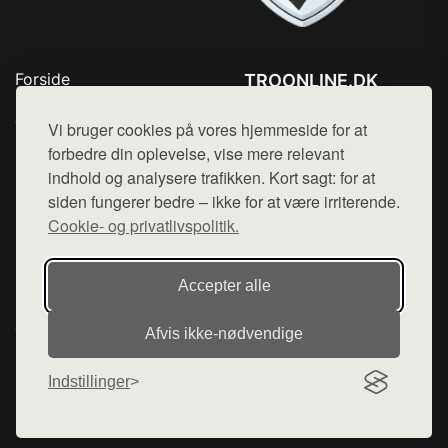
Forside
TROONLINE.DK
Produkter
Tlf. 78768672
Top Rabatter
Vi bruger cookies på vores hjemmeside for at
Mail:
hej@want.dk
Blog
forbedre din oplevelse, vise mere relevant
Kontakt
indhold og analysere trafikken. Kort sagt: for at
Cookie- og privatlivspolitik
siden fungerer bedre – ikke for at være irriterende.
Cookie- og privatlivspolitik.
Denne side er en del af want.dk, der udgiver en række
Accepter alle
hjemmesider med præsentation af forskellige produkter fra
diverse webshops. Der sælges ikke varer fra denne side - vi
Afvis ikke‑nødvendige
henviser til de shops, som sælger varen. Vi har heller ikke
varerne på lager.
Indstillinger
© 2026 troonline.dk. Alle rettigheder forbeholdes.