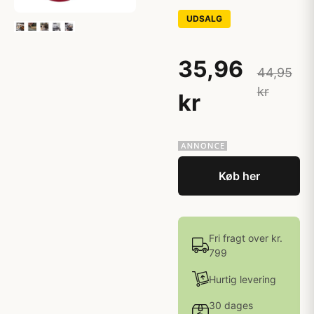
UDSALG
35,96
44,95
kr
kr
Køb her
Fri fragt over kr.
799
Hurtig levering
30 dages