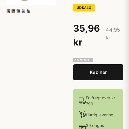
UDSALG
35,96
44,95
kr
kr
Køb her
Fri fragt over kr.
799
Hurtig levering
30 dages