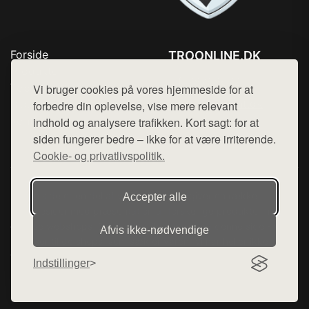
Forside
TROONLINE.DK
Produkter
Tlf. 78768672
Top Rabatter
Vi bruger cookies på vores hjemmeside for at
Mail:
hej@want.dk
Blog
forbedre din oplevelse, vise mere relevant
Kontakt
indhold og analysere trafikken. Kort sagt: for at
Cookie- og privatlivspolitik
siden fungerer bedre – ikke for at være irriterende.
Cookie- og privatlivspolitik.
Denne side er en del af want.dk, der udgiver en række
Accepter alle
hjemmesider med præsentation af forskellige produkter fra
diverse webshops. Der sælges ikke varer fra denne side - vi
Afvis ikke‑nødvendige
henviser til de shops, som sælger varen. Vi har heller ikke
varerne på lager.
Indstillinger
© 2026 troonline.dk. Alle rettigheder forbeholdes.