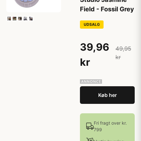
Field - Fossil Grey
UDSALG
39,96
49,95
kr
kr
Køb her
Fri fragt over kr.
799