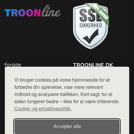
Forside
TROONLINE.DK
Produkter
Tlf. 78768672
Top Rabatter
Vi bruger cookies på vores hjemmeside for at
Mail:
hej@want.dk
Blog
forbedre din oplevelse, vise mere relevant
Kontakt
indhold og analysere trafikken. Kort sagt: for at
Cookie- og privatlivspolitik
siden fungerer bedre – ikke for at være irriterende.
Cookie- og privatlivspolitik.
Denne side er en del af want.dk, der udgiver en række
Accepter alle
hjemmesider med præsentation af forskellige produkter fra