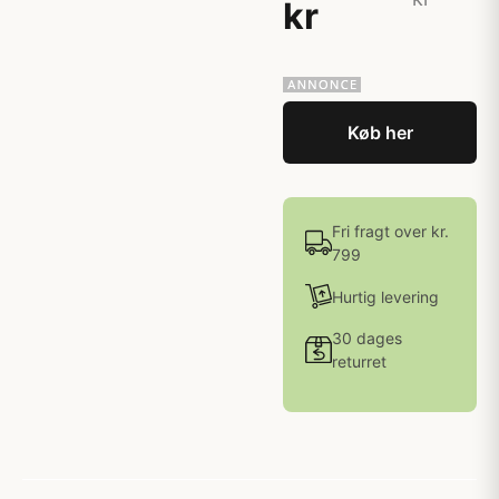
kr
Køb her
Fri fragt over kr.
799
Hurtig levering
30 dages
returret