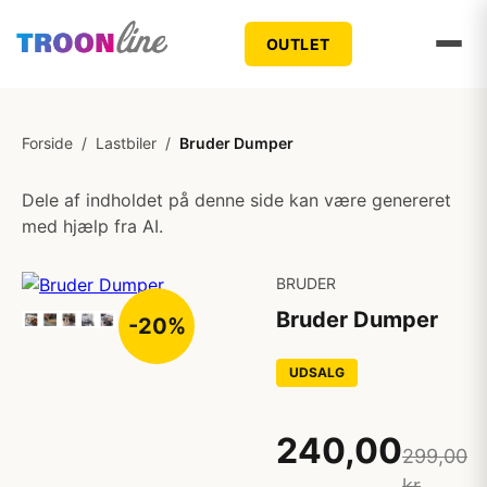
OUTLET
Forside
/
Lastbiler
/
Bruder Dumper
Dele af indholdet på denne side kan være genereret
med hjælp fra AI.
BRUDER
Bruder Dumper
-20%
UDSALG
240,00
299,00
kr