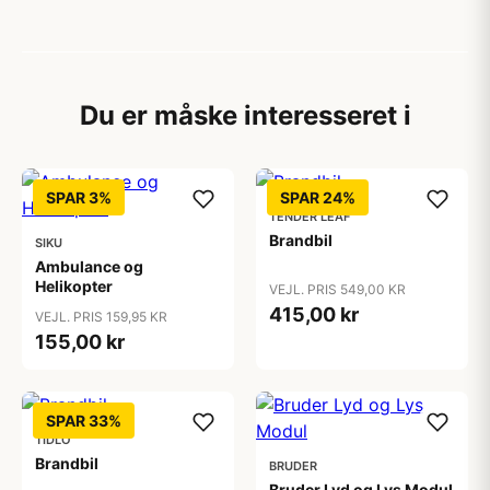
Du er måske interesseret i
SPAR 3%
SPAR 24%
TENDER LEAF
Brandbil
SIKU
Ambulance og
Helikopter
VEJL. PRIS 549,00 KR
415,00 kr
VEJL. PRIS 159,95 KR
155,00 kr
SPAR 33%
TIDLO
Brandbil
BRUDER
Bruder Lyd og Lys Modul