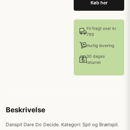
Køb her
Fri fragt over kr.
799
Hurtig levering
30 dages
returret
Beskrivelse
Danspil Dare Do Decide. Kategori: Spil og Brætspil.