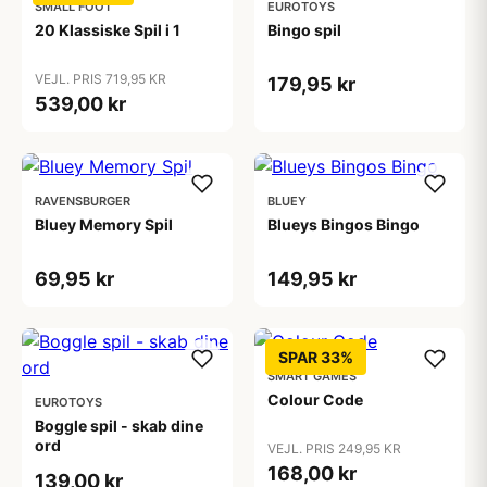
SMALL FOOT
EUROTOYS
20 Klassiske Spil i 1
Bingo spil
VEJL. PRIS 719,95 KR
179,95 kr
539,00 kr
RAVENSBURGER
BLUEY
Bluey Memory Spil
Blueys Bingos Bingo
69,95 kr
149,95 kr
SPAR 33%
SMART GAMES
Colour Code
EUROTOYS
Boggle spil - skab dine
ord
VEJL. PRIS 249,95 KR
168,00 kr
139,00 kr