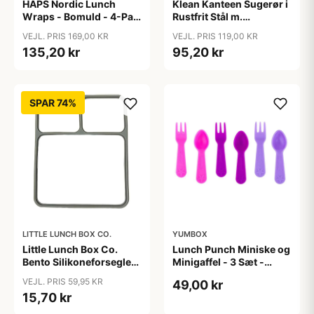
HAPS Nordic Lunch
Klean Kanteen Sugerør i
Wraps - Bomuld - 4-Pak
Rustfrit Stål m.
- Warm
Silikonetip - 4-Pak -
VEJL. PRIS 169,00 KR
VEJL. PRIS 119,00 KR
8mm - Multi Color
135,20 kr
95,20 kr
SPAR 74%
LITTLE LUNCH BOX CO.
YUMBOX
Little Lunch Box Co.
Lunch Punch Miniske og
Bento Silikoneforsegler
Minigaffel - 3 Sæt -
- Stainless Maxi
Blush
VEJL. PRIS 59,95 KR
49,00 kr
15,70 kr