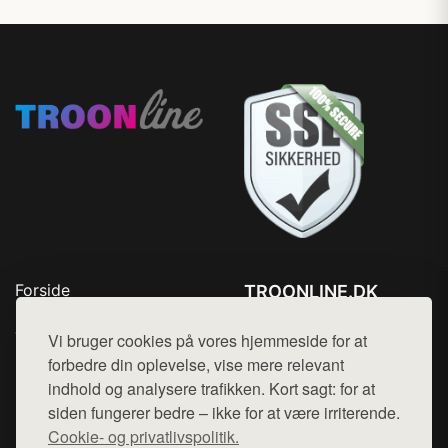
Forside
TROONLINE.DK
Produkter
Tlf. 78768672
Top Rabatter
Vi bruger cookies på vores hjemmeside for at
Mail:
hej@want.dk
Blog
forbedre din oplevelse, vise mere relevant
Kontakt
indhold og analysere trafikken. Kort sagt: for at
Cookie- og privatlivspolitik
siden fungerer bedre – ikke for at være irriterende.
Cookie- og privatlivspolitik.