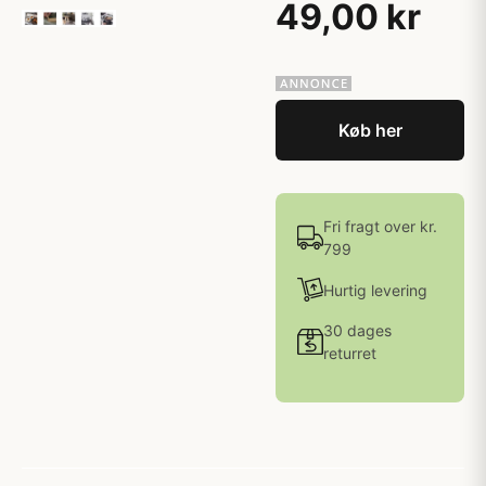
49,00 kr
Køb her
Fri fragt over kr.
799
Hurtig levering
30 dages
returret