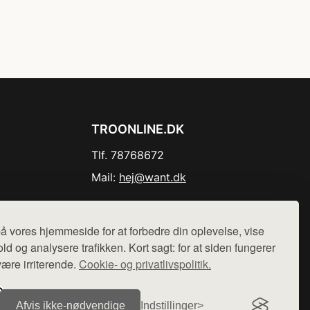
TROONLINE.DK
Tlf. 78768672
Mail:
hej@want.dk
Cookie- og privatlivspolitik
å vores hjemmeside for at forbedre din oplevelse, vise
ld og analysere trafikken. Kort sagt: for at siden fungerer
være irriterende.
Cookie- og privatlivspolitik.
r sælges ikke varer fra denne side - vi henviser til de shops,
Afvis ikke‑nødvendige
Indstillinger