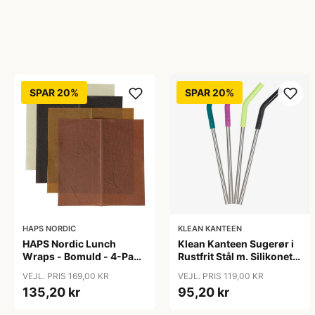
SPAR 20%
SPAR 20%
HAPS NORDIC
KLEAN KANTEEN
HAPS Nordic Lunch
Klean Kanteen Sugerør i
Wraps - Bomuld - 4-Pak -
Rustfrit Stål m. Silikonetip
Warm
- 4-Pak - 8mm - Multi
VEJL. PRIS 169,00 KR
VEJL. PRIS 119,00 KR
Color
135,20 kr
95,20 kr