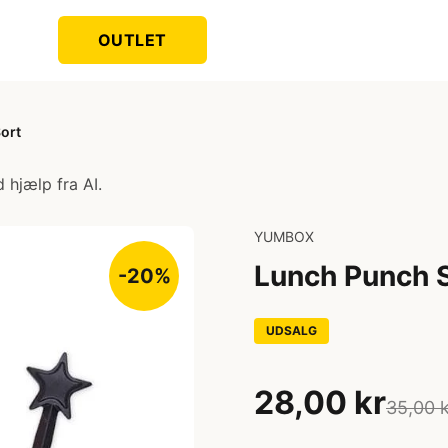
OUTLET
Sort
 hjælp fra AI.
YUMBOX
Lunch Punch St
-20%
UDSALG
28,00 kr
35,00 