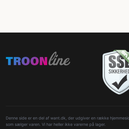
Denne side er en del af want.dk, der udgiver en række hjemmeside
som sælger varen. Vi har heller ikke varerne på lager.