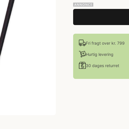
Fri fragt over kr. 799
Hurtig levering
30 dages returret