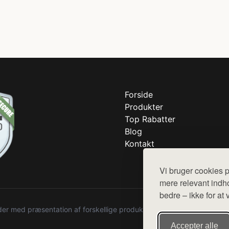
Forside
Produkter
Top Rabatter
Blog
Kontakt
Vi bruger cookies p
mere relevant indho
bedre – ikke for at 
r med præsentation af forskellige produkter fra diverse webshops. De
Accepter alle